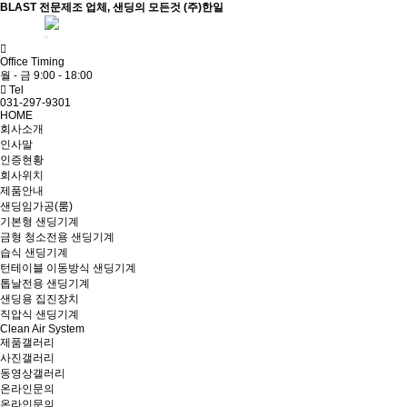
BLAST 전문제조 업체, 샌딩의 모든것 (주)한일
ADMIN
Office Timing
월 - 금 9:00 - 18:00
Tel
031-297-9301
HOME
회사소개
인사말
인증현황
회사위치
제품안내
샌딩임가공(룸)
기본형 샌딩기계
금형 청소전용 샌딩기계
습식 샌딩기계
턴테이블 이동방식 샌딩기계
톱날전용 샌딩기계
샌딩용 집진장치
직압식 샌딩기계
Clean Air System
제품갤러리
사진갤러리
동영상갤러리
온라인문의
온라인문의