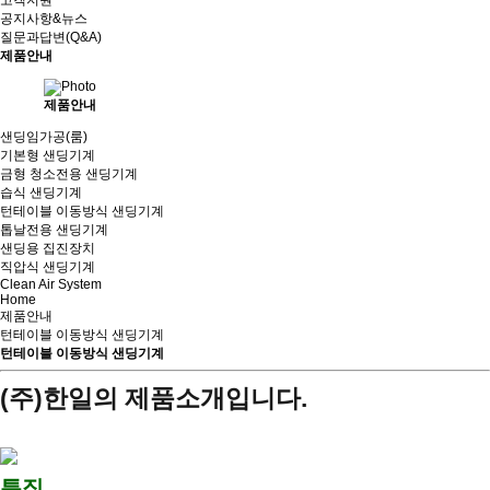
고객지원
공지사항&뉴스
질문과답변(Q&A)
제품안내
제품안내
샌딩임가공(룸)
기본형 샌딩기계
금형 청소전용 샌딩기계
습식 샌딩기계
턴테이블 이동방식 샌딩기계
톱날전용 샌딩기계
샌딩용 집진장치
직압식 샌딩기계
Clean Air System
Home
제품안내
턴테이블 이동방식 샌딩기계
턴테이블 이동방식 샌딩기계
(주)한일
의 제품소개입니다.
특징