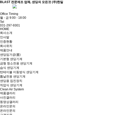
BLAST 전문제조 업체, 샌딩의 모든것 (주)한일
ADMIN
Office Timing
월 - 금 9:00 - 18:00
Tel
031-297-9301
HOME
회사소개
인사말
인증현황
회사위치
제품안내
샌딩임가공(룸)
기본형 샌딩기계
금형 청소전용 샌딩기계
습식 샌딩기계
턴테이블 이동방식 샌딩기계
톱날전용 샌딩기계
샌딩용 집진장치
직압식 샌딩기계
Clean Air System
제품갤러리
사진갤러리
동영상갤러리
온라인문의
온라인문의